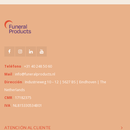
Teléfono
+31 40 248 50 60
Mail
info@funeralproducts.nl
Dirección
Industrieweg 10 – 12 | 5627 BS | Eindhoven | The
Netherlands
CMR
17182375
IVA
NL815330534B01
ATENCIÓN AL CLIENTE