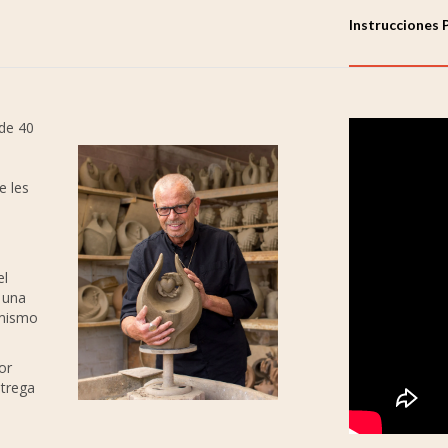
Instrucciones 
de 40
e les
el
 una
 mismo
or
ntrega