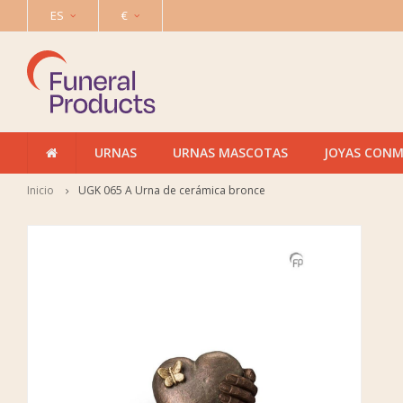
ES
€
URNAS
URNAS MASCOTAS
JOYAS CON
Inicio
UGK 065 A Urna de cerámica bronce