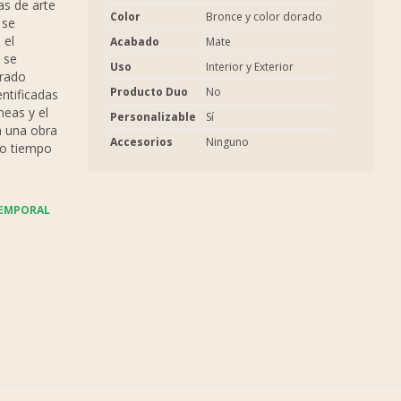
s de arte
Color
Bronce y color dorado
 se
 el
Acabado
Mate
 se
Uso
Interior y Exterior
orado
Producto Duo
No
ntificadas
eas y el
Personalizable
Sí
n una obra
Accesorios
Ninguno
mo tiempo
TEMPORAL