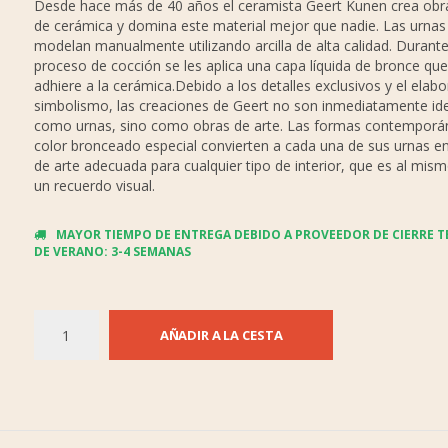
Desde hace más de 40 años el ceramista Geert Kunen crea obra
de cerámica y domina este material mejor que nadie. Las urnas
modelan manualmente utilizando arcilla de alta calidad. Durante
proceso de cocción se les aplica una capa líquida de bronce que
adhiere a la cerámica.Debido a los detalles exclusivos y el elab
simbolismo, las creaciones de Geert no son inmediatamente ide
como urnas, sino como obras de arte. Las formas contemporán
color bronceado especial convierten a cada una de sus urnas e
de arte adecuada para cualquier tipo de interior, que es al mis
un recuerdo visual.
MAYOR TIEMPO DE ENTREGA DEBIDO A PROVEEDOR DE CIERRE 
DE VERANO: 3-4 SEMANAS
AÑADIR A LA CESTA