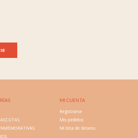
RSE
RÍAS
MI CUENTA
Registrarse
MASCOTAS
Mis pedidos
ONMEMORATIVAS
Mi lista de deseos
IOS