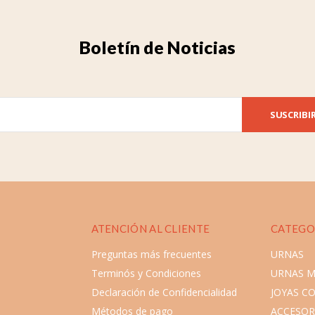
Boletín de Noticias
SUSCRIBI
ATENCIÓN AL CLIENTE
CATEGO
Preguntas más frecuentes
URNAS
Terminós y Condiciones
URNAS 
Declaración de Confidencialidad
JOYAS C
Métodos de pago
ACCESOR