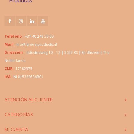
Teléfono
+31 40 248 50 60
Mail
info@funeralproducts.nl
Dirección
Industrieweg 10 – 12 | 5627 BS | Eindhoven | The
Netherlands
CMR
17182375
IVA
NL815330534B01
ATENCIÓN AL CLIENTE
CATEGORÍAS
MI CUENTA