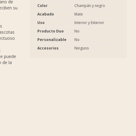
mano de
Color
Champán y negro
reciben su
Acabado
Mate
Uso
Interior y Exterior
s
Producto Duo
No
ascotas
fectuoso
Personalizable
No
Accesorios
Ninguno
s
 se puede
 de la