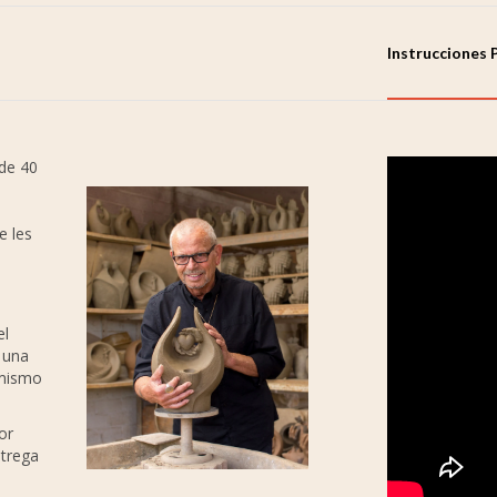
Instrucciones 
de 40
e les
el
 una
 mismo
or
ntrega