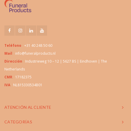
Teléfono
+31 40 248 50 60
Mail
info@funeralproducts.nl
Dirección
Industrieweg 10 – 12 | 5627 BS | Eindhoven | The
Netherlands
CMR
17182375
IVA
NL815330534B01
ATENCIÓN AL CLIENTE
CATEGORÍAS