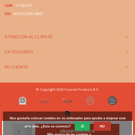
CMR
17182375
IVA
NL815330534B01
ATENCIÓN AL CLIENTE
CATEGORÍAS
MI CUENTA
© Copyright 2026 Funeral Products B.V.
Nos gustaría colocar cookies en su ordenador para ayudar a mejorar este
sitio web. ¿Esto es correcto?
+
SÍ
NO
AÑADIR A LA CESTA
-
Más acerca de las cookies »