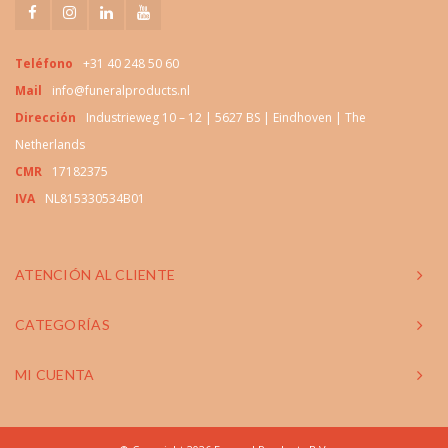
Teléfono
+31 40 248 50 60
Mail
info@funeralproducts.nl
Dirección
Industrieweg 10 – 12 | 5627 BS | Eindhoven | The
Netherlands
CMR
17182375
IVA
NL815330534B01
ATENCIÓN AL CLIENTE
CATEGORÍAS
MI CUENTA