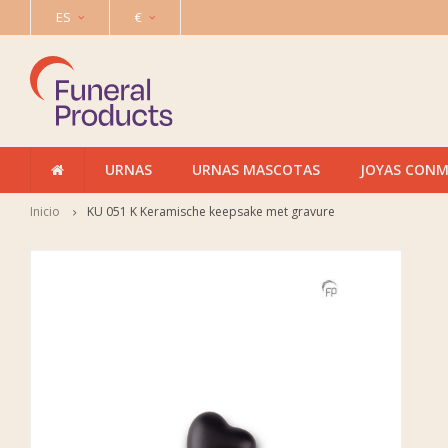
ES
€
URNAS
URNAS MASCOTAS
JOYAS CON
Inicio
KU 051 K Keramische keepsake met gravure