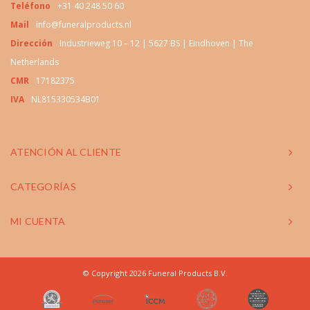
Teléfono
+31 40 248 50 60
Mail
info@funeralproducts.nl
Dirección
Industrieweg 10 – 12 | 5627 BS | Eindhoven | The
Netherlands
CMR
17182375
IVA
NL815330534B01
ATENCIÓN AL CLIENTE
CATEGORÍAS
MI CUENTA
© Copyright 2026 Funeral Products B.V.