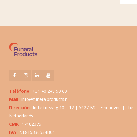
Teléfono
+31 40 248 50 60
Mail
info@funeralproducts.nl
Dirección
Industrieweg 10 – 12 | 5627 BS | Eindhoven | The
Netherlands
CMR
17182375
IVA
NL815330534B01