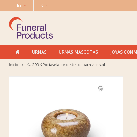
ES
€
URNAS
URNAS MASCOTAS
JOYAS CON
Inicio
KU 303 K Portavela de cerámica barniz cristal