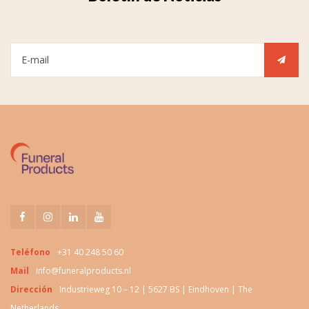
Teléfono
+31 40 248 50 60
Mail
info@funeralproducts.nl
Dirección
Industrieweg 10 – 12 | 5627 BS | Eindhoven | The
Netherlands