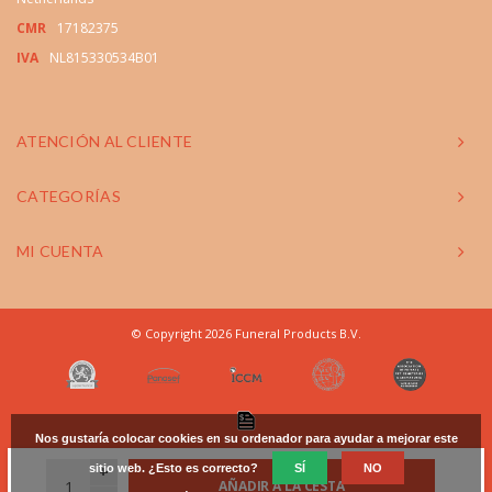
CMR
17182375
IVA
NL815330534B01
ATENCIÓN AL CLIENTE
CATEGORÍAS
MI CUENTA
© Copyright 2026 Funeral Products B.V.
Nos gustaría colocar cookies en su ordenador para ayudar a mejorar este
sitio web. ¿Esto es correcto?
+
SÍ
NO
AÑADIR A LA CESTA