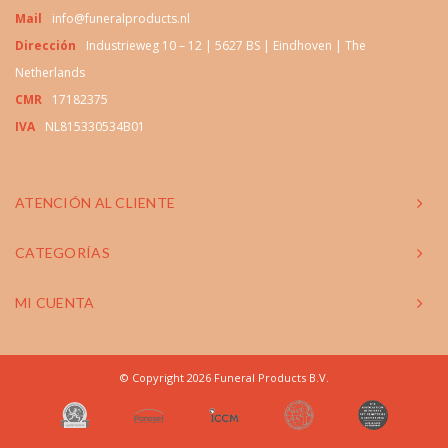
Mail
info@funeralproducts.nl
Dirección
Industrieweg 10 – 12 | 5627 BS | Eindhoven | The
Netherlands
CMR
17182375
IVA
NL815330534B01
ATENCIÓN AL CLIENTE
CATEGORÍAS
MI CUENTA
© Copyright 2026 Funeral Products B.V.