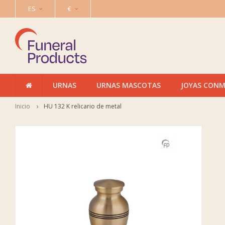
ES
€
URNAS
URNAS MASCOTAS
JOYAS CON
Inicio
HU 132 K relicario de metal