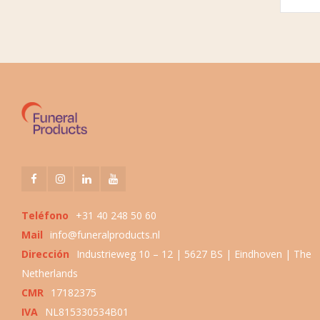
Teléfono
+31 40 248 50 60
Mail
info@funeralproducts.nl
Dirección
Industrieweg 10 – 12 | 5627 BS | Eindhoven | The
Netherlands
CMR
17182375
IVA
NL815330534B01