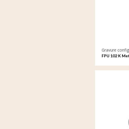
Gravure config
FPU 102 K Met
gravure