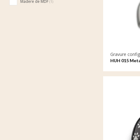
Madere de MDF
(1)
Gravure config
HUH 015 Metaa
met gravure