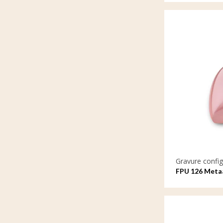
Gravure config
FPU 126 Metaa
gravure