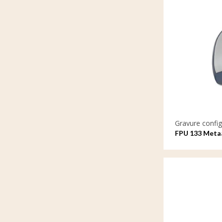
Gravure config
FPU 133 Metaa
gravure