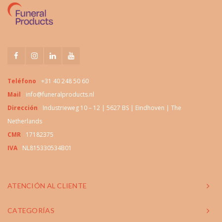
Teléfono
+31 40 248 50 60
Mail
info@funeralproducts.nl
Dirección
Industrieweg 10 – 12 | 5627 BS | Eindhoven | The
Netherlands
CMR
17182375
IVA
NL815330534B01
ATENCIÓN AL CLIENTE
CATEGORÍAS