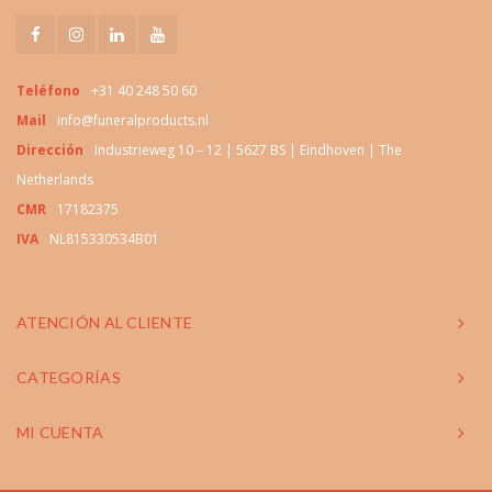
Teléfono
+31 40 248 50 60
Mail
info@funeralproducts.nl
Dirección
Industrieweg 10 – 12 | 5627 BS | Eindhoven | The
Netherlands
CMR
17182375
IVA
NL815330534B01
ATENCIÓN AL CLIENTE
CATEGORÍAS
MI CUENTA