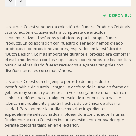
DISPONIBLE
Las urnas Celest suponen la colección de Funeral Products Originals.
Esta colección exclusiva estará compuesta de artículos
conmemorativos diseñados y fabricados por la propia Funeral
Products. En colaboración con nuestro diseñador hemos creado
productos modernos innovadores, inspirados en la estética del
"Dutch Design". Lo más importante durante el proceso era combinar
el estilo modernista con los requisitos y experiencias de las familias
para que el resultado fueran recuerdos elegantes tangibles con
diseños naturales contemporáneos.
Las urnas Celest son el ejemplo perfecto de un producto
inconfundible de “Dutch Design”. La estética de la urna en forma de
gota es muy sencilla y potente a la vez, otorgándole una dinámica
simbólica, idónea para cualquier estilo de interior. Las urnas se
fabrican manualmente y están hechas de cerámica de altísima
calidad. Para obtener la arcilla se mezclan ingredientes
especialmente seleccionados, moldeando a continuación la urna.
Finalmente la urna Celest recibe un revestimiento innovador que
permite colocarla también en el exterior.
La urna lleva un corazón de cerámica, como símbolo del amor