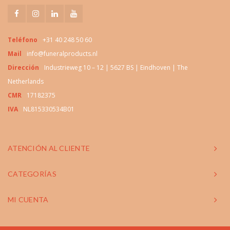
Teléfono
+31 40 248 50 60
Mail
info@funeralproducts.nl
Dirección
Industrieweg 10 – 12 | 5627 BS | Eindhoven | The
Netherlands
CMR
17182375
IVA
NL815330534B01
ATENCIÓN AL CLIENTE
CATEGORÍAS
MI CUENTA