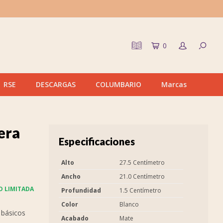
0
RSE
DESCARGAS
COLUMBARIO
Marcas
era
Especificaciones
Alto
27.5 Centímetro
Ancho
21.0 Centímetro
D LIMITADA
Profundidad
1.5 Centímetro
Color
Blanco
 básicos
Acabado
Mate