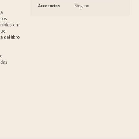
Accesorios
Ninguno
la
stos
nibles en
que
a del libro
se
idas