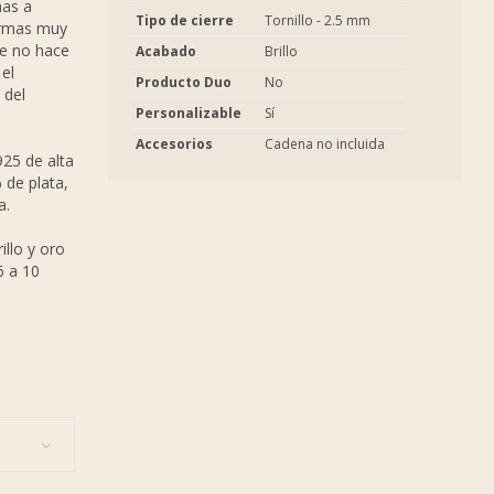
has a
Tipo de cierre
Tornillo - 2.5 mm
ormas muy
ue no hace
Acabado
Brillo
 el
Producto Duo
No
 del
Personalizable
Sí
Accesorios
Cadena no incluida
925 de alta
 de plata,
a.
llo y oro
6 a 10