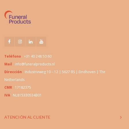
Teléfono
+31 40 248 50 60
Mail
info@funeralproducts.nl
Dirección
Industrieweg 10 – 12 | 5627 BS | Eindhoven | The
Netherlands
CMR
17182375
IVA
NL815330534B01
ATENCIÓN AL CLIENTE