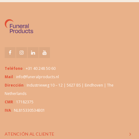
Teléfono
+31 40 248 50 60
Mail
info@funeralproducts.nl
Dirección
Industrieweg 10 – 12 | 5627 BS | Eindhoven | The
Netherlands
CMR
17182375
IVA
NL815330534B01
ATENCIÓN AL CLIENTE