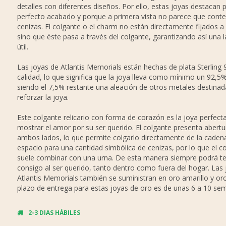
detalles con diferentes diseños. Por ello, estas joyas destacan 
perfecto acabado y porque a primera vista no parece que cont
cenizas. El colgante o el charm no están directamente fijados a
sino que éste pasa a través del colgante, garantizando así una l
útil.
Las joyas de Atlantis Memorials están hechas de plata Sterling 
calidad, lo que significa que la joya lleva como mínimo un 92,5%
siendo el 7,5% restante una aleación de otros metales destinad
reforzar la joya.
Este colgante relicario con forma de corazón es la joya perfect
mostrar el amor por su ser querido. El colgante presenta abertu
ambos lados, lo que permite colgarlo directamente de la caden
espacio para una cantidad simbólica de cenizas, por lo que el c
suele combinar con una urna. De esta manera siempre podrá t
consigo al ser querido, tanto dentro como fuera del hogar. Las
Atlantis Memorials también se suministran en oro amarillo y oro
plazo de entrega para estas joyas de oro es de unas 6 a 10 se
2-3 DIAS HÁBILES