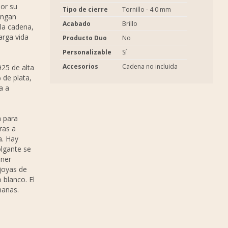
por su
Tipo de cierre
Tornillo - 4.0 mm
engan
Acabado
Brillo
 la cadena,
arga vida
Producto Duo
No
Personalizable
Sí
Accesorios
Cadena no incluida
925 de alta
 de plata,
a a
a para
ras a
a. Hay
olgante se
ener
 joyas de
 blanco. El
manas.