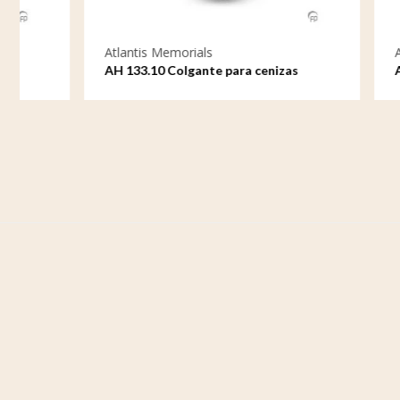
Atlantis Memorials
Atlantis M
AH 133.10 Colgante para cenizas
AH 133.13 