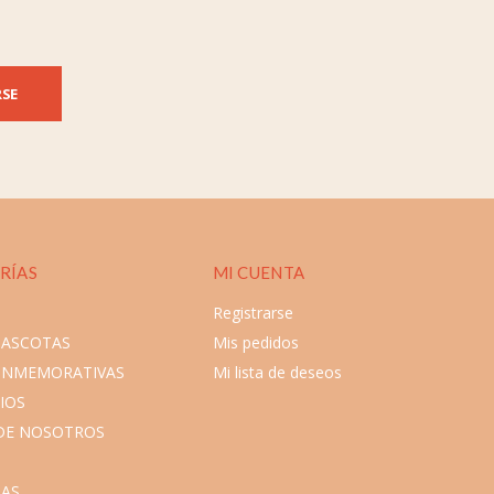
RSE
RÍAS
MI CUENTA
Registrarse
MASCOTAS
Mis pedidos
ONMEMORATIVAS
Mi lista de deseos
IOS
DE NOSOTROS
AS