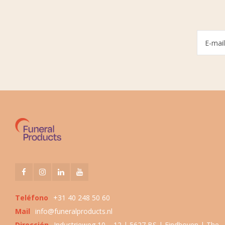
Teléfono
+31 40 248 50 60
Mail
info@funeralproducts.nl
Dirección
Industrieweg 10 – 12 | 5627 BS | Eindhoven | The