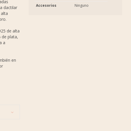
badas
Accesorios
Ninguno
a dactilar
alta
oro.
925 de alta
 de plata,
a a
ambién en
or