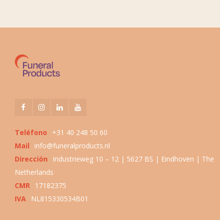
Teléfono
+31 40 248 50 60
Mail
info@funeralproducts.nl
Dirección
Industrieweg 10 – 12 | 5627 BS | Eindhoven | The
Netherlands
CMR
17182375
IVA
NL815330534B01