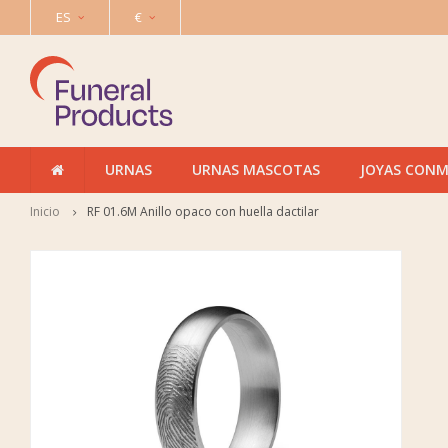
ES
€
URNAS
URNAS MASCOTAS
JOYAS CON
Inicio
RF 01.6M Anillo opaco con huella dactilar